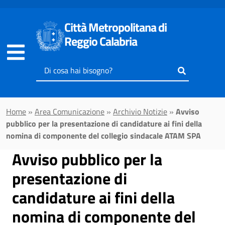
Vai al contenuto principale
Città Metropolitana di
Reggio Calabria
Inserisci
il
testo
da
Home
»
Area Comunicazione
»
Archivio Notizie
»
Avviso
cercare
pubblico per la presentazione di candidature ai fini della
nomina di componente del collegio sindacale ATAM SPA
Avviso pubblico per la
presentazione di
candidature ai fini della
nomina di componente del