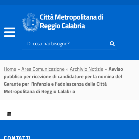
Vai al contenuto principale
Città Metropolitana di
Reggio Calabria
Inserisci
il
testo
da
Home
»
Area Comunicazione
»
Archivio Notizie
»
Avviso
cercare
pubblico per ricezione di candidature per la nomina del
Garante per l’infanzia e l’adolescenza della Città
Metropolitana di Reggio Calabria
CONTATTI