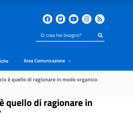
Inserisci
il
testo
da
Area Comunicazione
iche
cercare
cio è quello di ragionare in modo organico
è quello di ragionare in
”