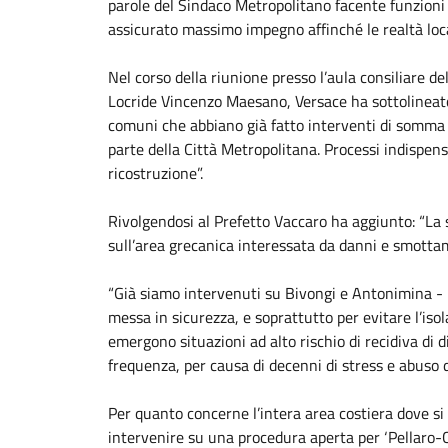
parole del Sindaco Metropolitano facente funzioni 
assicurato massimo impegno affinché le realtà local
Nel corso della riunione presso l’aula consiliare 
Locride Vincenzo Maesano, Versace ha sottolineato c
comuni che abbiano già fatto interventi di somma u
parte della Città Metropolitana. Processi indispensa
ricostruzione”.
Rivolgendosi al Prefetto Vaccaro ha aggiunto: “La 
sull’area grecanica interessata da danni e smottamen
“Già siamo intervenuti su Bivongi e Antonimina - 
messa in sicurezza, e soprattutto per evitare l’is
emergono situazioni ad alto rischio di recidiva di d
frequenza, per causa di decenni di stress e abuso de
Per quanto concerne l’intera area costiera dove si
intervenire su una procedura aperta per ‘Pellaro-Cap