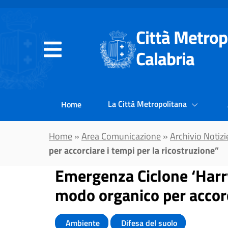
Vai al contenuto principale
Città Metrop
Calabria
La Città Metropolitana
Home
Home
»
Area Comunicazione
»
Archivio Notizi
per accorciare i tempi per la ricostruzione”
Emergenza Ciclone ‘Harry’
modo organico per accorc
Ambiente
Difesa del suolo