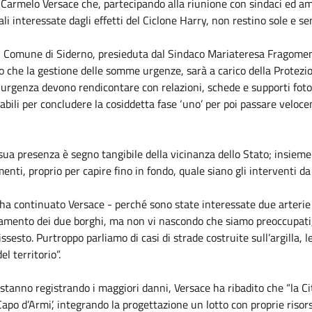
Carmelo Versace che, partecipando alla riunione con sindaci ed amm
i interessate dagli effetti del Ciclone Harry, non restino sole e s
del Comune di Siderno, presieduta dal Sindaco Mariateresa Fragomeni
he la gestione delle somme urgenze, sarà a carico della Protezione 
rgenza devono rendicontare con relazioni, schede e supporti fotogr
bili per concludere la cosiddetta fase ‘uno’ per poi passare veloceme
sua presenza è segno tangibile della vicinanza dello Stato; insiem
ti, proprio per capire fino in fondo, quale siano gli interventi da a
ha continuato Versace - perché sono state interessate due arterie 
olamento dei due borghi, ma non vi nascondo che siamo preoccupati, 
issesto. Purtroppo parliamo di casi di strade costruite sull’argilla, 
l territorio”.
 stanno registrando i maggiori danni, Versace ha ribadito che “la Ci
o d’Armi’, integrando la progettazione un lotto con proprie risorse 