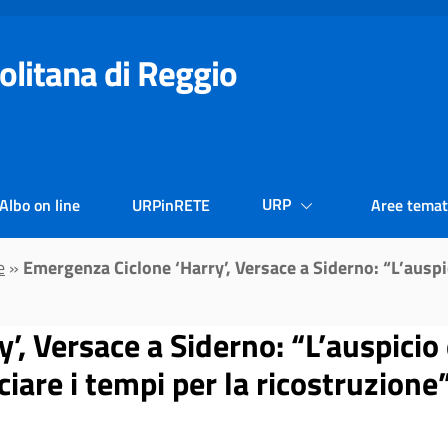
olitana di Reggio
URP
Albo on line
URPinRETE
Aree temat
e
»
Emergenza Ciclone ‘Harry’, Versace a Siderno: “L’auspi
, Versace a Siderno: “L’auspicio 
iare i tempi per la ricostruzione