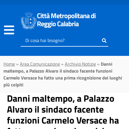
Vai al contenuto principale
Città Metropolitana di
Reggio Calabria
Inserisci
il
testo
da
Home
»
Area Comunicazione
»
Archivio Notizie
»
Danni
cercare
maltempo, a Palazzo Alvaro il sindaco facente funzioni
Carmelo Versace ha fatto una prima ricognizione dei luoghi
più colpiti
Danni maltempo, a Palazzo
Alvaro il sindaco facente
funzioni Carmelo Versace ha