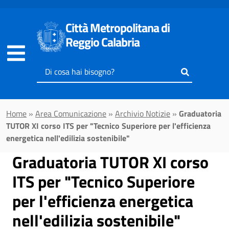
Vai al contenuto principale
Città Metropolitana di
Reggio Calabria
Inserisci
il
testo
da
Home
»
Area Comunicazione
»
Archivio Notizie
»
Graduatoria
cercare
TUTOR XI corso ITS per "Tecnico Superiore per l'efficienza
energetica nell'edilizia sostenibile"
Graduatoria TUTOR XI corso
ITS per "Tecnico Superiore
per l'efficienza energetica
nell'edilizia sostenibile"