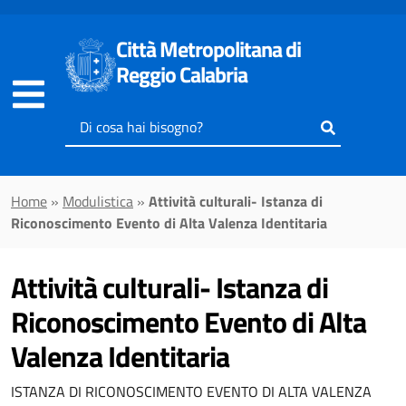
Vai al contenuto principale
Città Metropolitana di
Reggio Calabria
Inserisci
il
testo
da
Home
»
Modulistica
»
Attività culturali- Istanza di
cercare
Riconoscimento Evento di Alta Valenza Identitaria
Attività culturali- Istanza di
Riconoscimento Evento di Alta
Valenza Identitaria
ISTANZA DI RICONOSCIMENTO EVENTO DI ALTA VALENZA