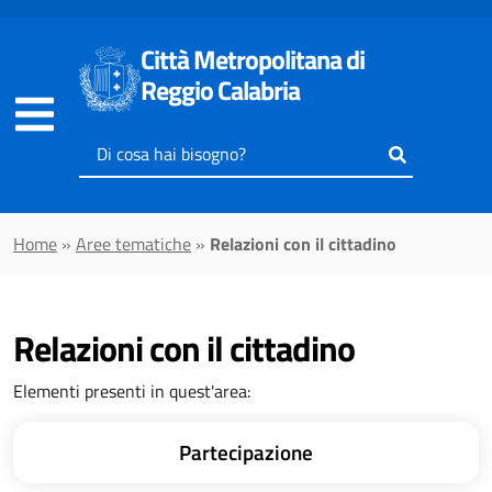
Vai al contenuto principale
Città Metropolitana di
Reggio Calabria
Inserisci
il
testo
da
Home
»
Aree tematiche
»
Relazioni con il cittadino
cercare
Relazioni con il cittadino
Elementi presenti in quest'area:
Partecipazione