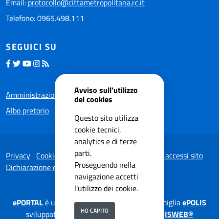
Email:
protocollo@cittametropolitana.rc.it
Telefono: 0965.498.111
SEGUICI SU
Avviso sull'utilizzo
Amministrazione trasparente
dei cookies
Albo pretorio
Questo sito utilizza
cookie tecnici,
analytics e di terze
parti.
Privacy
Cookie Policy
Note legali
Statistiche accessi sito
Proseguendo nella
Dichiarazione di accessibilità
navigazione accetti
l'utilizzo dei cookie.
ePORTAL
è una soluzione applicativa della famiglia
ePOLIS
HO CAPITO
sviluppata da
ISWEB S.p.A.
su tecnologia
ISWEB®